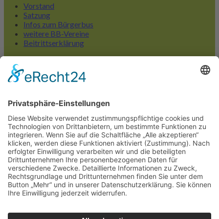
Vorstand
Satzung
Infos zum Bürgerbus
weitere BB-Vereine
Beitrittserklärung
Liniennetzplan
FAQ Bedarfshaltestellen
Linienübersicht
Bürgerbus App
BB Much bei Facebook
Mitmachen
FAHRPLÄNE
Linie 1-4
Haltestellenübersicht
Liniennetzplan
Bedarfshaltestellen
Aktuelles
ÜBER UNS
Vorstand & Satzung
Beitrittserklärung